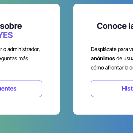
sobre 
Conoce la
YES
 o administrador, 
Desplázate para v
eguntas más 
anónimos
 de usu
cómo afrontar la d
uentes
Hist