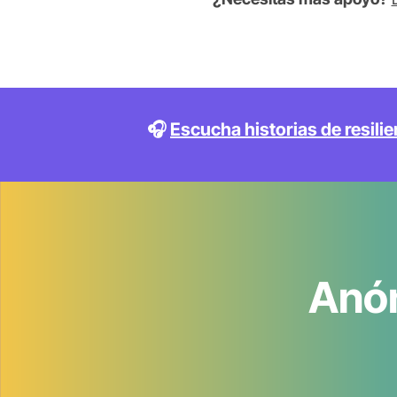
🎧 
Escucha historias de resilie
Anón