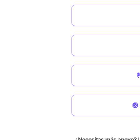

🛟
¿Necesitas más apoyo?